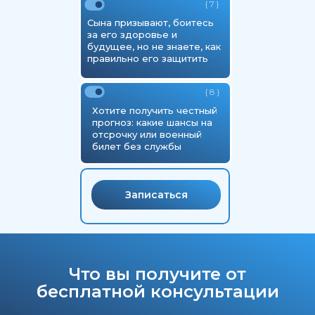
{ 7 }
Сына призывают, боитесь
за его здоровье и
будущее, но не знаете, как
правильно его защитить
{ 8 }
Хотите получить честный
прогноз: какие шансы на
отсрочку или военный
билет без службы
Записаться
Что вы получите от
бесплатной консультации