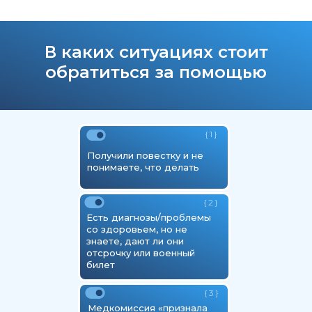
В каких ситуациях стоит
обратиться за помощью
{ 1 }
Получили повестку и не
понимаете, что делать
{ 2 }
Есть диагнозы/проблемы
со здоровьем, но не
знаете, дают ли они
отсрочку или военный
билет
{ 3 }
Медкомиссия «признала