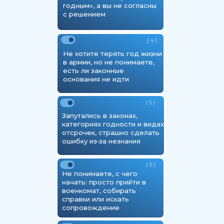
годным», а вы не согласны
с решением
{ 4 }
Не хотите терять год жизни
в армии, но не понимаете,
есть ли законные
основания не идти
{ 5 }
Запутались в законах,
категориях годности и видах
отсрочек, страшно сделать
ошибку из‑за незнания
{ 6 }
Не понимаете, с чего
начать: просто прийти в
военкомат, собирать
справки или искать
сопровождение