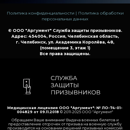
Политика конфиденциальности
|
Политика обработки
персональных данных
© ООО "Аргумент" Служба защиты призывников.
Адрес: 454004, Россия, Челябинская область,
Медицинская лицензия ООО "Аргумент": № ЛО-74-01-
004829 от 09.11.2018
© 2011-2025 ООО "Аргумент"
г. Челябинск, ул. Академика Королёва, 48,
Обращаем Ваше внимание! Выдача военных билетов и
(помещение 3, этаж 1)
предоставление отсрочек от призыва на военную службу
производится на основании решений призывных комиссий
Все права защищены.
и относится к исключительной компетенции военных
комиссариатов. Наша компания оказывает юридические
услуги для призывников. Каждый конкретный случай
индивидуален, примеры и отзывы о решенных проблемах
клиентов компании, получивших отсрочку от призыва или
военный билет не являются ориентиром для решения
проблем других призывников. Все материалы,
размещённые на данном сайте, не зависимо от их
содержания, не являются публичной офертой.