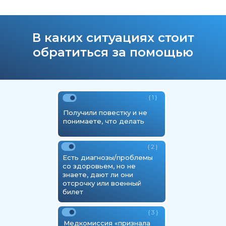
В каких ситуациях стоит
обратиться за помощью
{ 1 }
Получили повестку и не
понимаете, что делать
{ 2 }
Есть диагнозы/проблемы
со здоровьем, но не
знаете, дают ли они
отсрочку или военный
билет
{ 3 }
Медкомиссия «признала