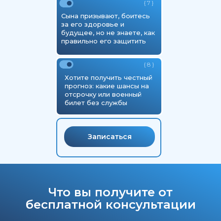
{ 7 }
Сына призывают, боитесь
за его здоровье и
будущее, но не знаете, как
правильно его защитить
{ 8 }
Хотите получить честный
прогноз: какие шансы на
отсрочку или военный
билет без службы
Записаться
Что вы получите от
бесплатной консультации