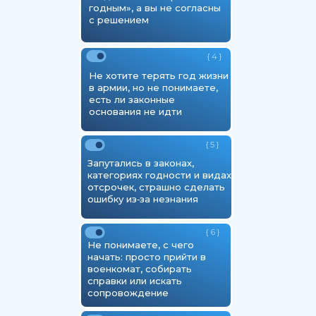
годным», а вы не согласны
с решением
{ 4 }
Не хотите терять год жизни
в армии, но не понимаете,
есть ли законные
основания не идти
{ 5 }
Запутались в законах,
категориях годности и видах
отсрочек, страшно сделать
ошибку из‑за незнания
{ 6 }
Не понимаете, с чего
начать: просто прийти в
военкомат, собирать
справки или искать
сопровождение