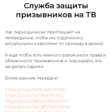
Служба защиты
призывников на ТВ
Нас периодически приглашают на
телевидение, чтобы мы поделились
актуальными новостями по призыву в армию.
А ещё чтобы хоть немного разъяснили права и
обязанности призывников и подсказали, что
же делать парням
Более ранние передачи:
https://youtu.be/N_KAr1zYGbc
https://youtu.be/-Nex3tlU5IQ
https://youtu.be/wvCkkn4AJn4
https://youtu.be/_BFZUp0UXVM