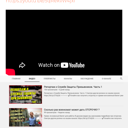
https://youtu.be/5qRekvW4jxI